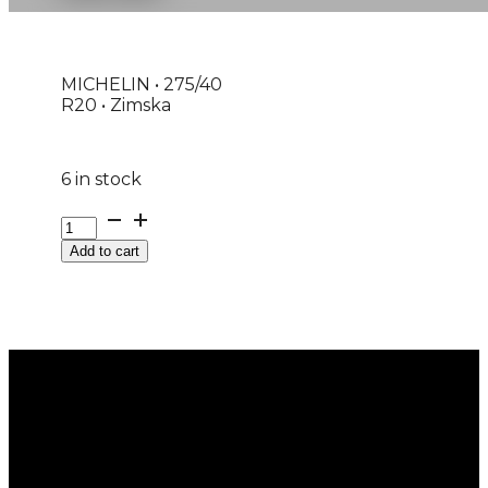
MICHELIN • 275/40
R20 • Zimska
6 in stock
275/40R20
M+S
Add to cart
PILOT-
ALPIN-
PA5
NDO
MI
106V
MICHELIN(DOT-
2024)
quantity