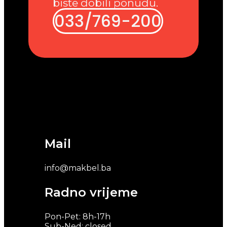
biste dobili ponudu.
033/769-200
Mail
info@makbel.ba
Radno vrijeme
Pon-Pet: 8h-17h
Sub-Ned: closed