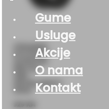
Gume
Usluge
275/40R20
Akcije
M+S PILOT-
ALPIN-PA5
O nama
NDO MI
106V
MICHELIN(DOT-
Kontakt
2024)
529
KM