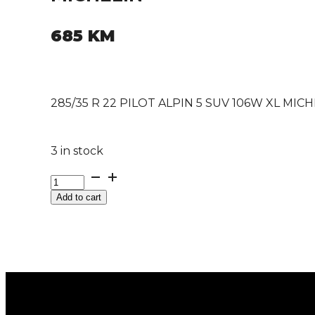
685
KM
285/35 R 22 PILOT ALPIN 5 SUV 106W XL MIC
3 in stock
285/35
R
Add to cart
22
PILOT
ALPIN
5
SUV
106W
XL
MICHELIN
quantity