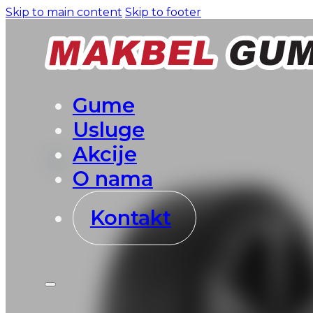
Skip to main content
Skip to footer
Gume
Usluge
Akcije
O nama
Kontakt