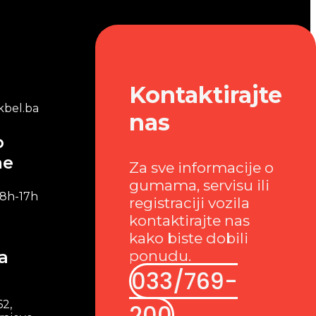
Kontaktirajte
bel.ba
nas
o
me
Za sve informacije o
gumama, servisu ili
 8h-17h
registraciji vozila
kontaktirajte nas
kako biste dobili
a
ponudu.
033/769-
62,
200