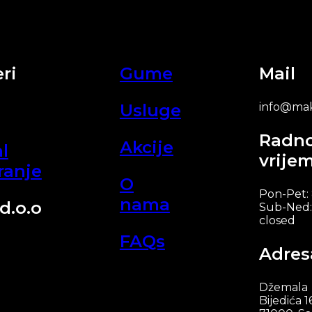
ri
Gume
Mail
Usluge
info@mak
Radn
Akcije
l
vrije
ranje
O
Pon-Pet:
nama
d.o.o
Sub-Ned:
closed
FAQs
Adres
Džemala
Bijedića 1