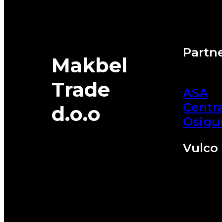
Partne
Makbel
Trade
ASA
Centra
d.o.o
Osigu
Vulco 