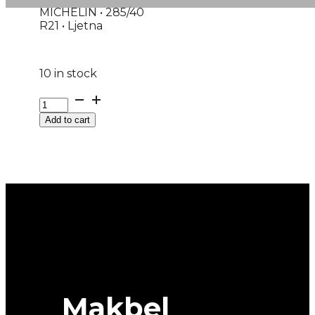
MICHELIN • 285/40
R21 • Ljetna
10 in stock
285/40R21
4X4
Add to cart
PILOT-
SPORT-
PS4
109Y
MICHELIN
quantity
Makbel