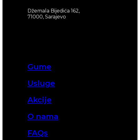
Džemala Bijedića 162,
71000, Sarajevo
Gume
Usluge
Akcije
O nama
FAQs