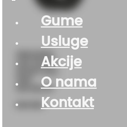
Gume
Usluge
285/40R21
Akcije
4X4 PILOT-
SPORT-PS4
O nama
109Y
MICHELIN
Kontakt
649
KM