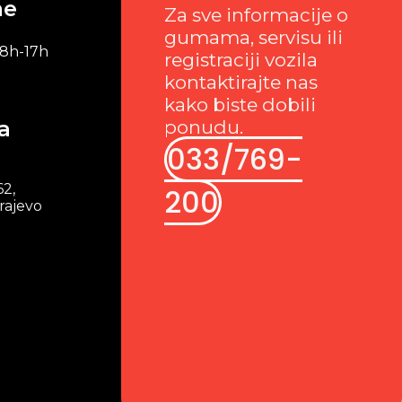
me
Za sve informacije o
gumama, servisu ili
 8h-17h
registraciji vozila
kontaktirajte nas
kako biste dobili
a
ponudu.
033/769-
62,
200
rajevo