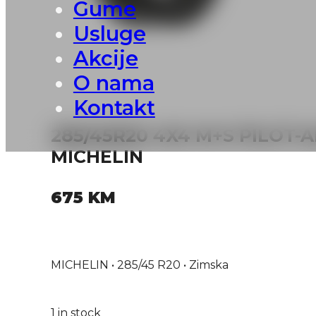
Gume
Usluge
Akcije
O nama
Kontakt
285/45R20 4X4 M+S PILOT-A
MICHELIN
675
KM
MICHELIN • 285/45 R20 • Zimska
1 in stock