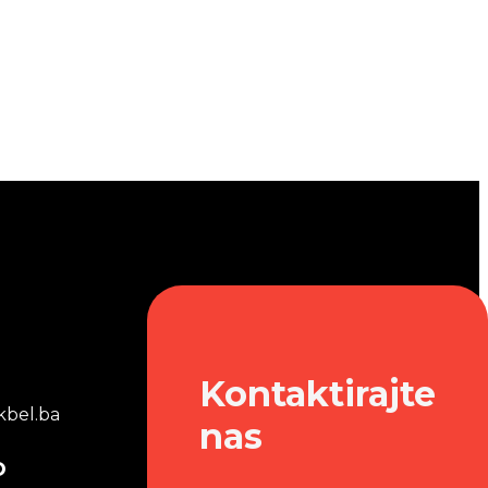
Kontaktirajte
bel.ba
nas
o