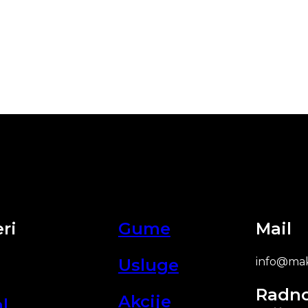
ri
Gume
Mail
Usluge
info@mak
Radn
Akcije
l