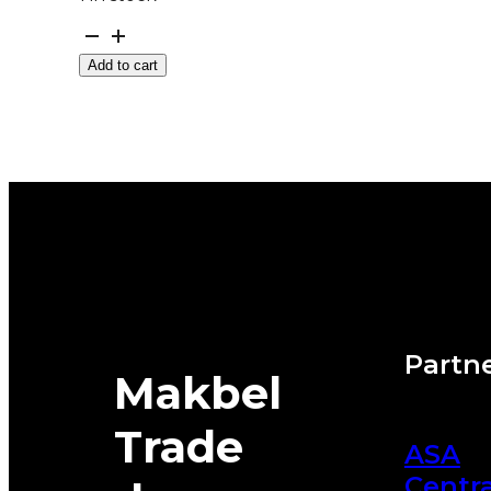
285/45R20
4X4
Add to cart
M+S
PILOT-
ALPIN-
PA5
112V
MICHELIN
quantity
Partne
Makbel
Trade
ASA
Centra