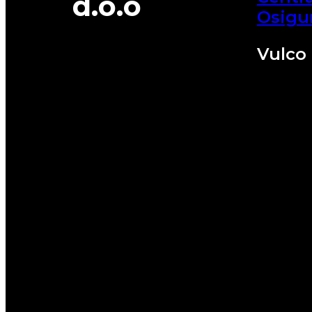
d.o.o
Osigu
Vulco 