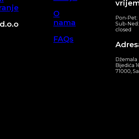
vrije
ranje
O
Pon-Pet:
nama
d.o.o
Sub-Ned:
closed
FAQs
Adres
Džemala
Bijedića 1
71000, Sa