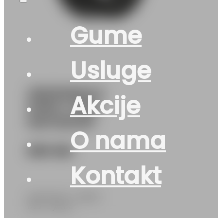
Gume
Usluge
295/60R22.5
Akcije
DHR-4 150L
MATADOR
O nama
890
KM
Kontakt
MATADOR • 295/60
R22 • Ljetna