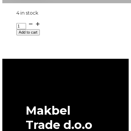
4 in stock
295/60R22.5
DHR-
Add to cart
4
150L
MATADOR
quantity
Makbel
Trade d.o.o