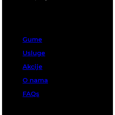
Gume
Usluge
Akcije
O nama
FAQs