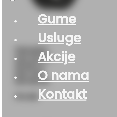
Gume
Usluge
315/40R21
Akcije
4X4 PILOT-
SPORT-4
O nama
MO1 115Y
MICHELIN
Kontakt
714
KM