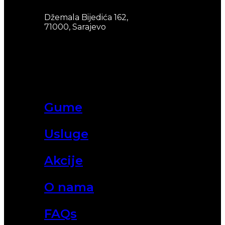
Džemala Bijedića 162,
71000, Sarajevo
Gume
Usluge
Akcije
O nama
FAQs