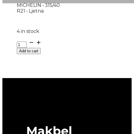
MICHELIN • 315/40
R21 • Ljetna
4 in stock
315/40R21
4X4
Add to cart
PILOT-
SPORT-
4
MO1
115Y
MICHELIN
quantity
Makbel