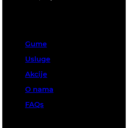
Gume
Usluge
Akcije
O nama
FAQs