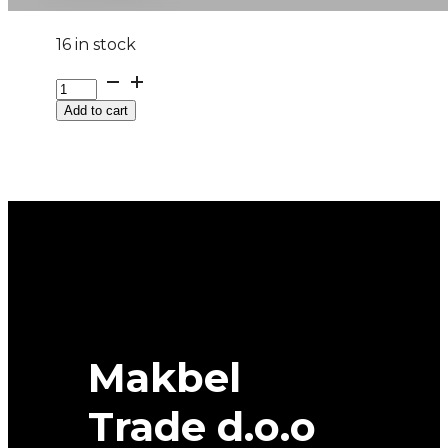
16 in stock
315/80R22.5
DHR-
Add to cart
4
154M
MATADOR
quantity
Makbel
Trade d.o.o