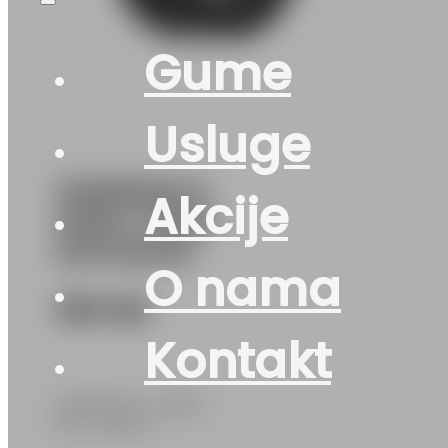
Gume
Usluge
315/80R22.5
Akcije
DHR-4 154M
MATADOR
O nama
890
KM
Kontakt
MATADOR • 315/80
R22 • Ljetna