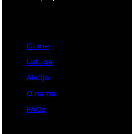
Gume
Usluge
Akcije
O nama
FAQs