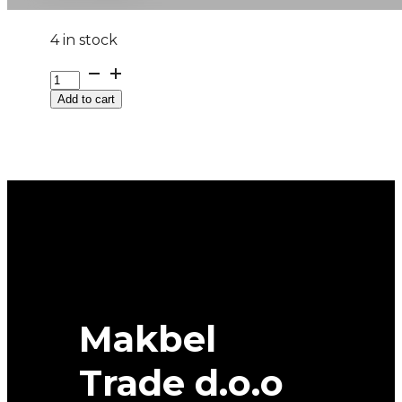
4 in stock
315/80R22.5
FH-
Add to cart
40
154M
UNIROYAL
quantity
Makbel
Trade d.o.o