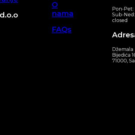
O
Pon-Pet:
nama
d.o.o
Sub-Ned:
closed
FAQs
Adres
Džemala
Bijedića 1
71000, Sa