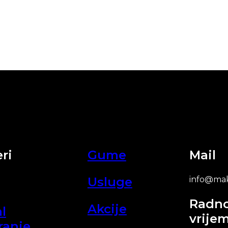
ri
Gume
Mail
Usluge
info@mak
Radn
Akcije
l
vrije
ranje