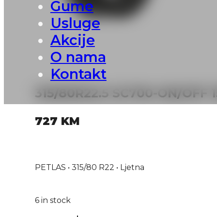
Gume
Usluge
Akcije
O nama
Kontakt
315/80R22.5 SC700-ON/OFF 
727
KM
PETLAS • 315/80 R22 • Ljetna
6 in stock
315/80R22.5