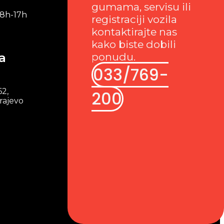
gumama, servisu ili
 8h-17h
registraciji vozila
kontaktirajte nas
kako biste dobili
a
ponudu.
033/769-
62,
200
rajevo