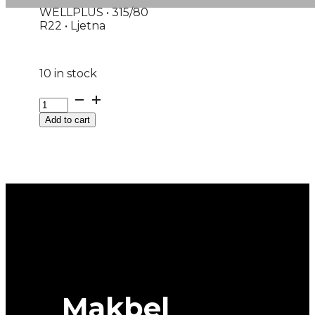
WELLPLUS • 315/80
R22 • Ljetna
10 in stock
315/80R22.5
WAM666
Add to cart
ON/OFF
20PR
WELLPLUS
quantity
Makbel