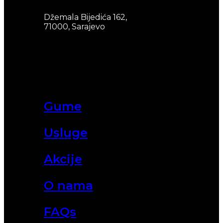
Džemala Bijedića 162,
71000, Sarajevo
Gume
Usluge
Akcije
O nama
FAQs