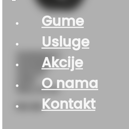
Gume
Usluge
315/80R22.5
Akcije
WAM666
ON/OFF
O nama
20PR
WELLPLUS
Kontakt
534
KM