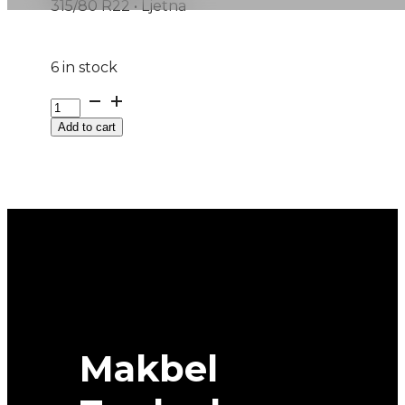
315/80 R22 • Ljetna
6 in stock
315/80R22.5
WH1020
Add to cart
20PR
WINDFORCE
quantity
Makbel