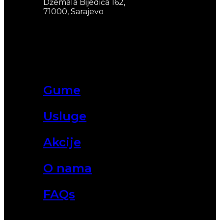
Džemala Bijedića 162,
71000, Sarajevo
Gume
Usluge
Akcije
O nama
FAQs