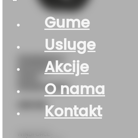
Gume
Usluge
315/80R22.5
Akcije
WH1020
20PR
O nama
WINDFORCE
488
KM
Kontakt
WINDFORCE •