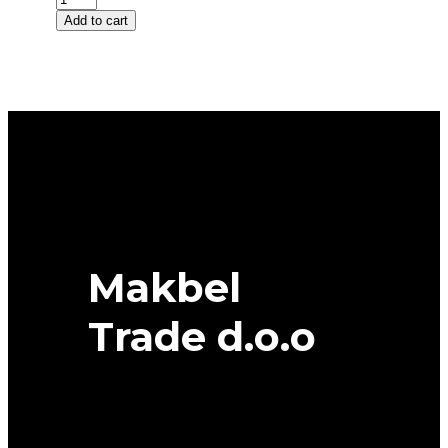
R
Add to cart
17
RIKEN
SUMMER
3
94Y
XL
quantity
Makbel
Trade d.o.o