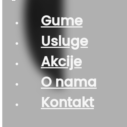
Gume
Usluge
Akcije
O nama
Kontakt