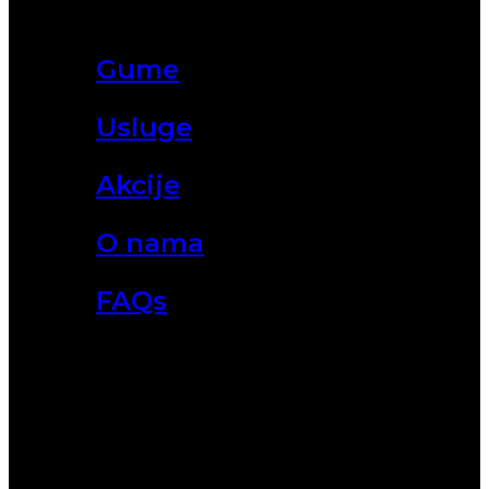
Gume
Usluge
Akcije
O nama
FAQs