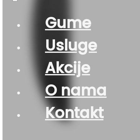
Gume
Usluge
Akcije
O nama
Kontakt