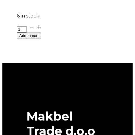
6 in stock
DOT185
R
Add to cart
14C
ESKIMO
LT
DOT
08/23
M+S
102/100R
SAVA
quantity
Makbel
Trade d.o.o