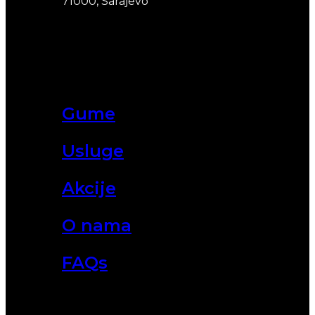
71000, Sarajevo
Gume
Usluge
Akcije
O nama
FAQs