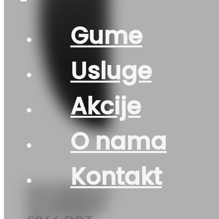
Gume
Usluge
Akcije
O nama
Kontakt
DOT195/45 R
16 OBSERVE