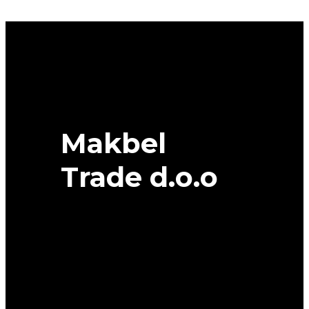
DOT
28/23
84H
XL
TOYO
quantity
Makbel
Trade d.o.o