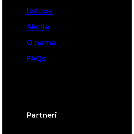
Usluge
Akcije
O nama
FAQs
Partneri