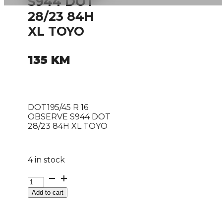
S944 DOT
28/23 84H
XL TOYO
135
KM
DOT195/45 R 16
OBSERVE S944 DOT
28/23 84H XL TOYO
4 in stock
DOT195/45
R
Add to cart
16
OBSERVE
S944