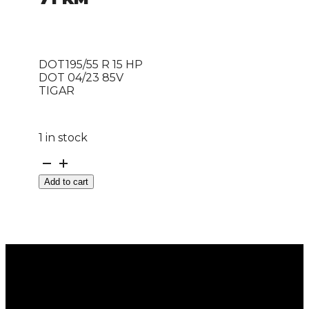
DOT195/55 R 15 HP
DOT 04/23 85V
TIGAR
1 in stock
DOT195/55
R
Add to cart
15
HP
DOT
04/23
85V
TIGAR
quantity