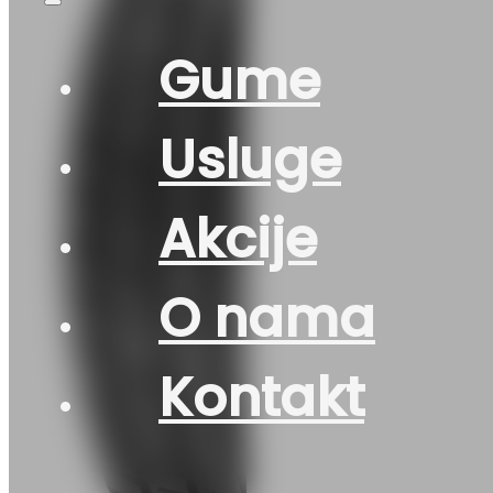
Gume
Usluge
Akcije
O nama
Kontakt