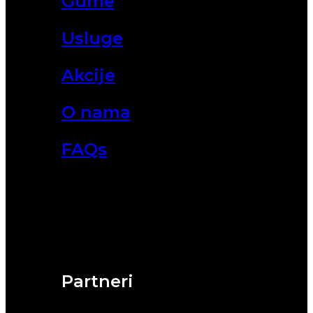
Gume
Usluge
Akcije
O nama
FAQs
Partneri