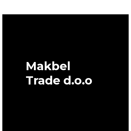
A6
DOT
28/22
91T
XL
MICHELIN
quantity
Makbel
Trade d.o.o