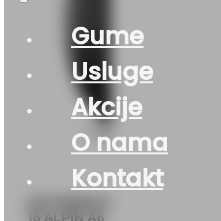
Gume
Usluge
Akcije
O nama
Kontakt
DOT195/55 R
16 ALPIN A6