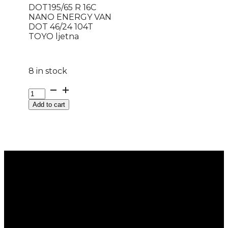
DOT195/65 R 16C
NANO ENERGY VAN
DOT 46/24 104T
TOYO ljetna
8 in stock
DOT195/65
R
Add to cart
16C
NANO
ENERGY
VAN
DOT
46/24
104T
TOYO
ljetna
quantity