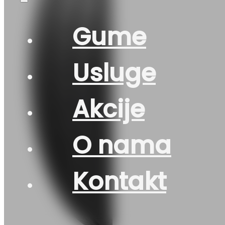
Gume
Usluge
Akcije
O nama
Kontakt