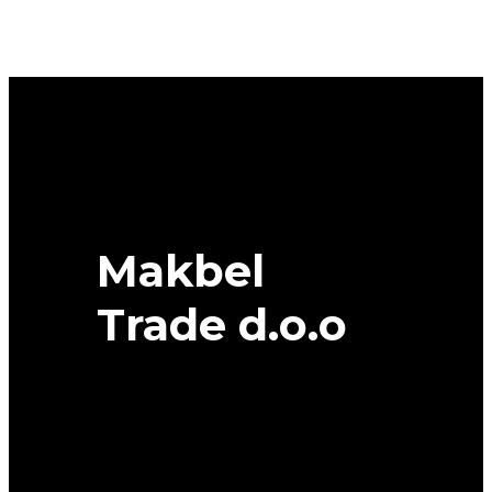
FRIGO
HP2
DOT
38/23
95V
XL
DEBICA
quantity
Makbel
Trade d.o.o