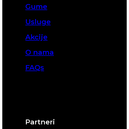
Gume
Usluge
Akcije
O nama
FAQs
Partneri