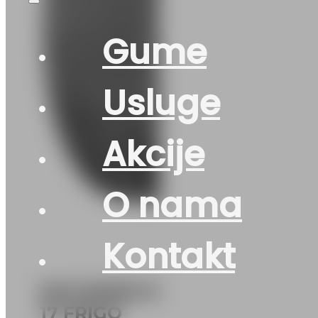
Gume
Usluge
Akcije
O nama
Kontakt
DOT215/50 R
17 FRIGO