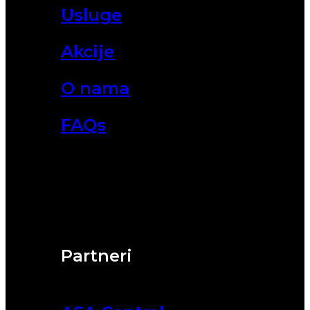
Usluge
Akcije
O nama
FAQs
Partneri