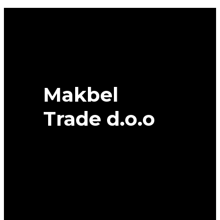
DOT
26/21
RIKEN
quantity
Makbel
Trade d.o.o