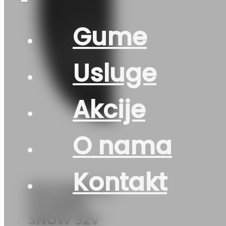
Gume
Usluge
Akcije
O nama
Kontakt
DOT215/50 R
18 RIKEN
SNOW 92V