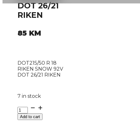
DOT 26/21
RIKEN
85
KM
DOT215/50 R 18
RIKEN SNOW 92V
DOT 26/21 RIKEN
7 in stock
DOT215/50
R
Add to cart
18
RIKEN
SNOW
92V