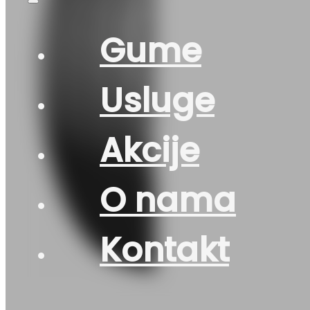
Gume
Usluge
Akcije
O nama
Kontakt