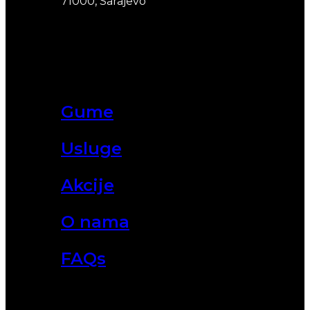
71000, Sarajevo
Gume
Usluge
Akcije
O nama
FAQs