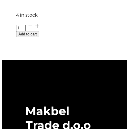
4 in stock
DOT215/70
R
Add to cart
15C
CONVEO
TOUR
2
DOT
48/24
109/107S
FULDA
quantity
Makbel
Trade d.o.o