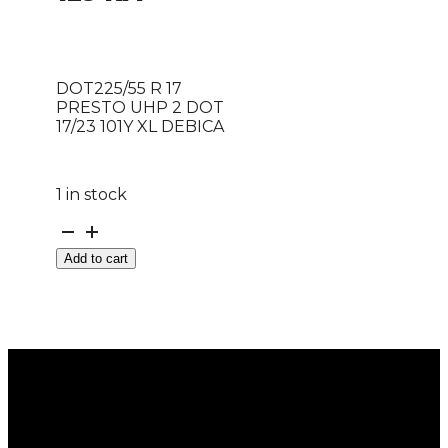
DOT225/55 R 17
PRESTO UHP 2 DOT
17/23 101Y XL DEBICA
1 in stock
DOT225/55
R
Add to cart
17
PRESTO
UHP
2
DOT
17/23
101Y
XL
DEBICA
quantity