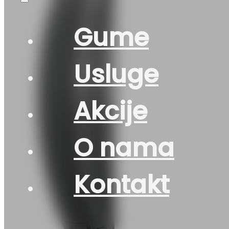
Gume
Usluge
Akcije
O nama
Kontakt