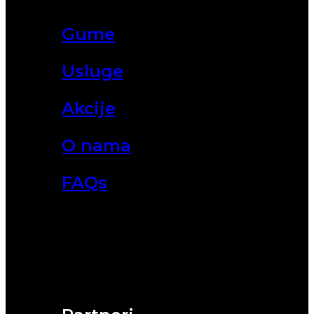
Gume
Usluge
Akcije
O nama
FAQs