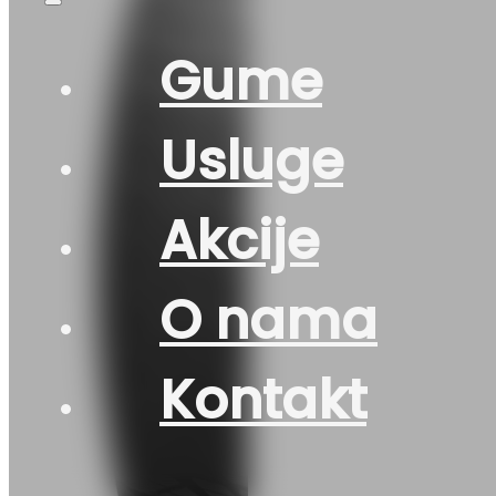
Gume
Usluge
Akcije
O nama
Kontakt