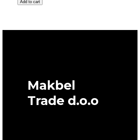
Add to cart
16
MULTICONTROL
DOT
43/24
102V
XL
All
season
FULDA
quantity
Makbel
Trade d.o.o