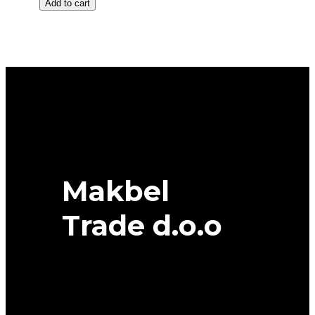
Add to cart
18
RIKEN
SUV
SNOW
DOT
22,41/22
104H
XL
RIKEN
quantity
Makbel
Trade d.o.o