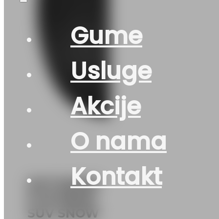
Gume
Usluge
Akcije
O nama
Kontakt
DOT225/60
R 18 RIKEN
SUV SNOW