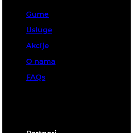
Gume
Usluge
Akcije
O nama
FAQs