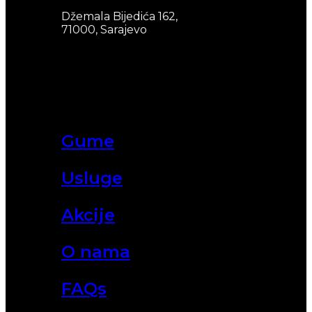
Džemala Bijedića 162,
71000, Sarajevo
Gume
Usluge
Akcije
O nama
FAQs