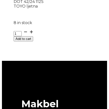
DOT 42/24 112S
TOYO ljetna
8 in stock
DOT225/70
R
Add to cart
15C
NANO
ENERGY
VAN
DOT
42/24
112S
TOYO
ljetna
quantity
Makbel