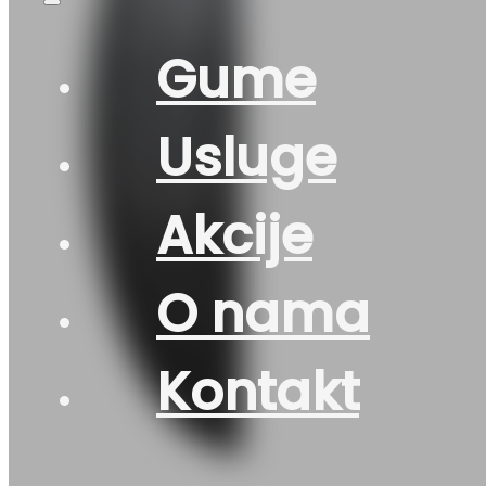
Gume
Usluge
Akcije
O nama
Kontakt