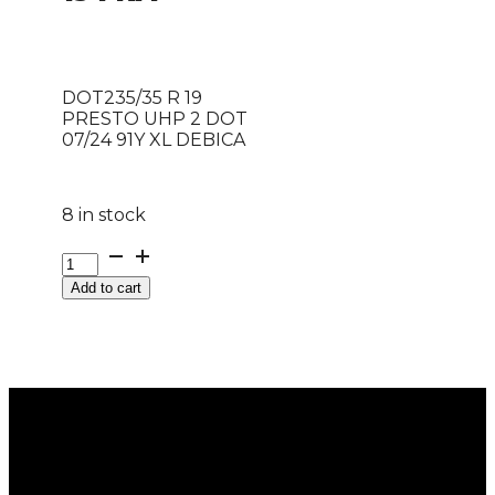
DOT235/35 R 19
PRESTO UHP 2 DOT
07/24 91Y XL DEBICA
8 in stock
DOT235/35
R
Add to cart
19
PRESTO
UHP
2
DOT
07/24
91Y
XL
DEBICA
quantity