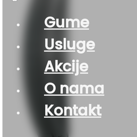
Gume
Usluge
Akcije
O nama
Kontakt