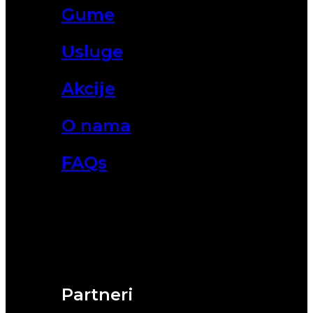
Gume
Usluge
Akcije
O nama
FAQs
Partneri