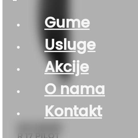
Gume
Usluge
Akcije
O nama
Kontakt
DOT235/55
R 17 PILOT