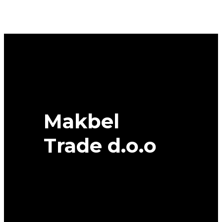
PILOT
ALPIN
5
103V/H
XL
38,50/19MICHELIN
quantity
Makbel
Trade d.o.o