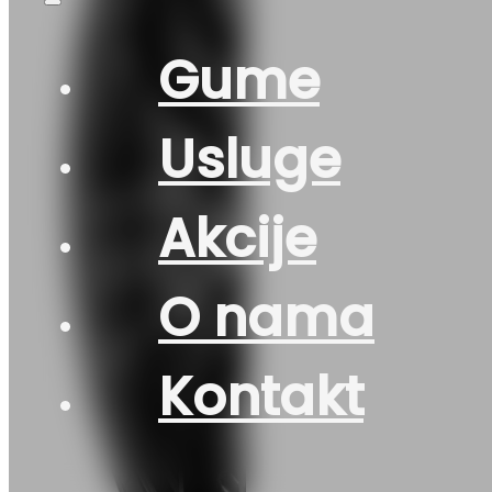
Gume
Usluge
Akcije
O nama
Kontakt