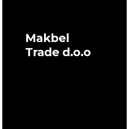
XL
TOYO
quantity
Makbel
Trade d.o.o