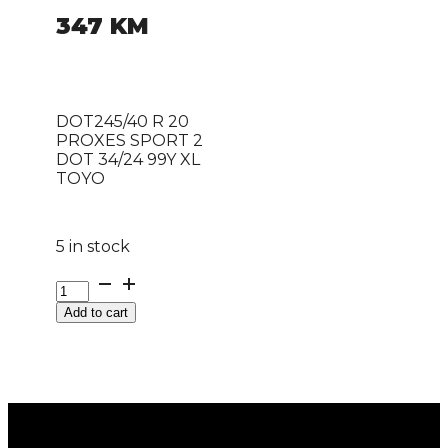
347
KM
DOT245/40 R 20
PROXES SPORT 2
DOT 34/24 99Y XL
TOYO
5 in stock
DOT245/40
R
Add to cart
20
PROXES
SPORT
2
DOT
34/24
99Y