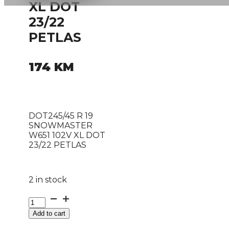
XL DOT
23/22
PETLAS
174
KM
DOT245/45 R 19
SNOWMASTER
W651 102V XL DOT
23/22 PETLAS
2 in stock
DOT245/45
R
Add to cart
19
SNOWMASTER