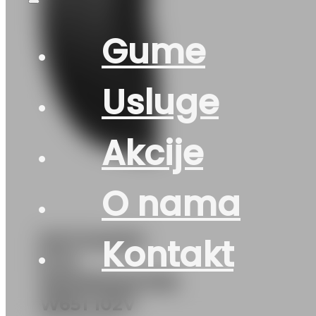
Gume
Usluge
Akcije
O nama
DOT245/45
Kontakt
R 19
SNOWMASTER
W651 102V