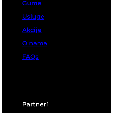
Gume
Usluge
Akcije
O nama
FAQs
Partneri