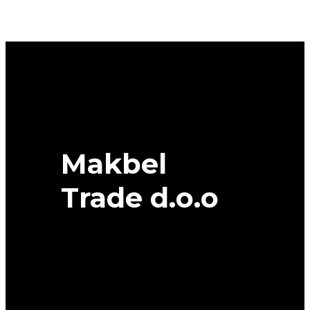
W651
102V
XL
DOT
23/22
PETLAS
quantity
Makbel
Trade d.o.o