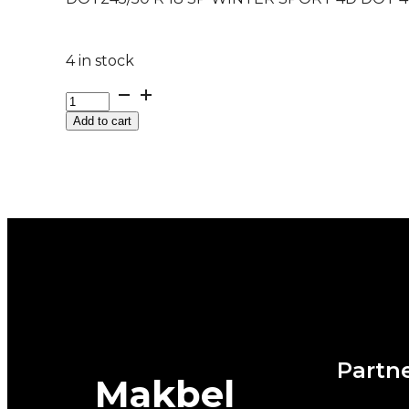
4 in stock
DOT245/50
R
Add to cart
18
SP
WINTER
SPORT
4D
DOT
47/23
XL
100H
DUNLOP
quantity
Partne
Makbel