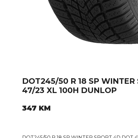
DOT245/50 R 18 SP WINTER
47/23 XL 100H DUNLOP
347
KM
DOT245/50 R 18 SP WINTER SPORT 4D DOT 4