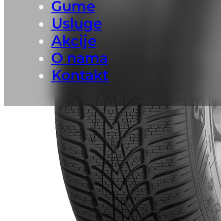
Gume
Usluge
Akcije
O nama
Kontakt