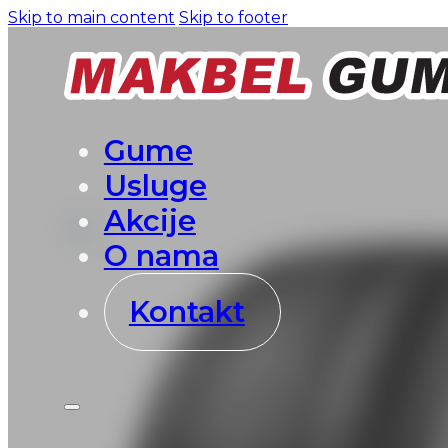
Skip to main content
Skip to footer
Gume
Usluge
Akcije
O nama
Kontakt