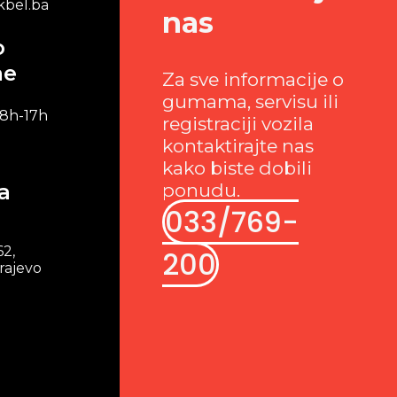
bel.ba
nas
o
me
Za sve informacije o
gumama, servisu ili
 8h-17h
registraciji vozila
kontaktirajte nas
kako biste dobili
a
ponudu.
033/769-
62,
200
rajevo