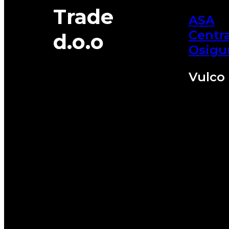
Trade
ASA
Centra
d.o.o
Osigu
Vulco 