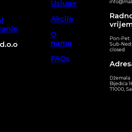
Usluge
info@mak
Radn
Akcije
l
vrije
ranje
O
Pon-Pet:
nama
d.o.o
Sub-Ned:
closed
FAQs
Adres
Džemala
Bijedića 1
71000, Sa