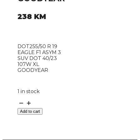
238
KM
DOT255/50 R 19
EAGLE F1 ASYM 3
SUV DOT 40/23
107W XL
GOODYEAR
1 in stock
DOT255/50
R
Add to cart
19
EAGLE
F1
ASYM
3