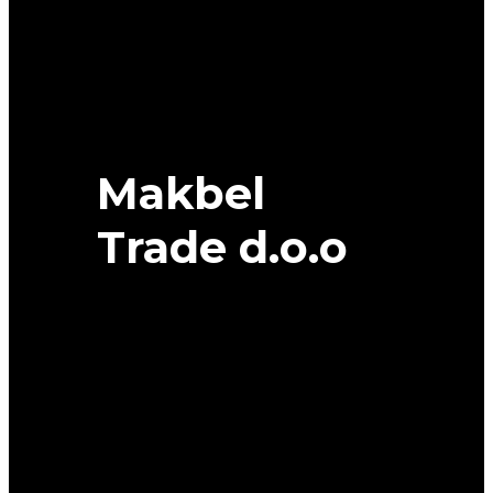
SUV
DOT
40/23
107W
XL
GOODYEAR
quantity
Makbel
Trade d.o.o