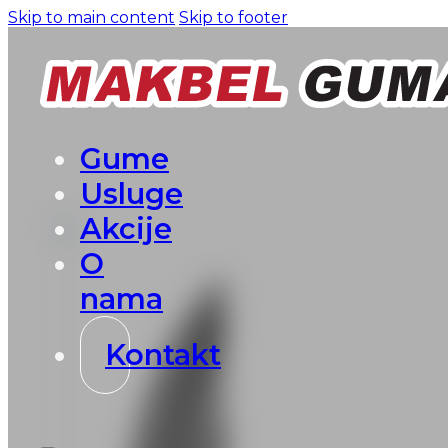
Skip to main content
Skip to footer
Gume
Usluge
Akcije
O
nama
Kontakt