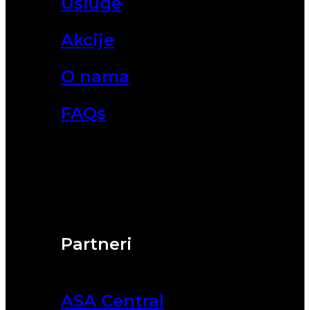
Usluge
Akcije
O nama
FAQs
Partneri
ASA Central