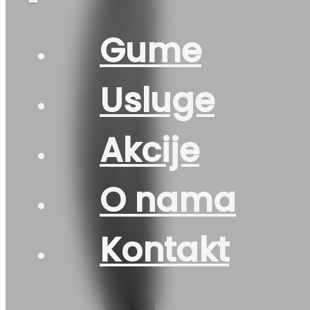
Gume
Usluge
Akcije
O nama
Kontakt