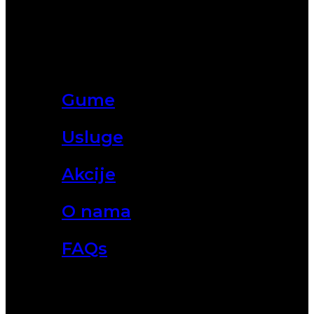
Gume
Usluge
Akcije
O nama
FAQs