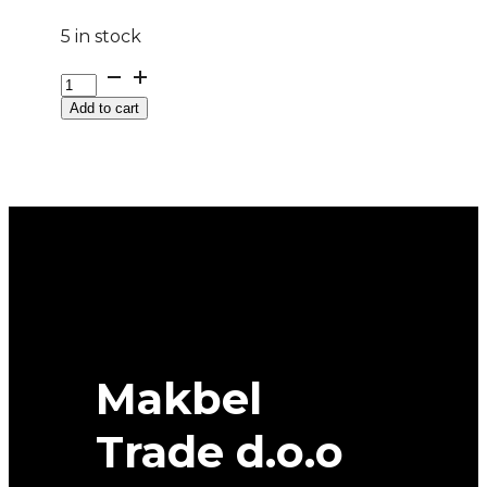
5 in stock
DOT285/35
R
Add to cart
20
PILOT
APIN
PA4
MO
DOT
32/21
104V
XL
MICHELIN
quantity
Makbel
Trade d.o.o