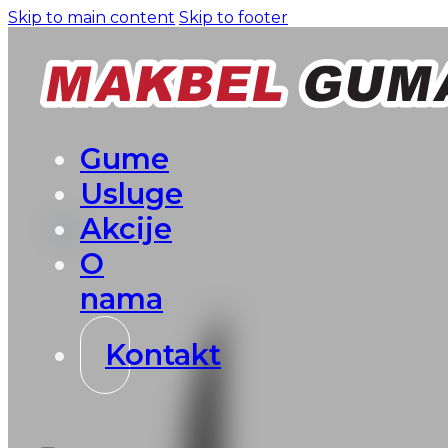
Skip to main content
Skip to footer
Gume
Usluge
Akcije
O
nama
Kontakt