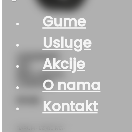
Gume
Usluge
G155/80R13
Akcije
79T
BRILLANTIS-
O nama
2 BARUM
99
KM
Kontakt
BARUM • 155/80 R13 •