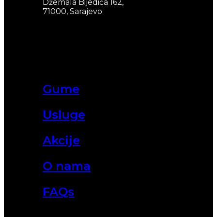
Džemala Bijedića 162,
71000, Sarajevo
Gume
Usluge
Akcije
O nama
FAQs