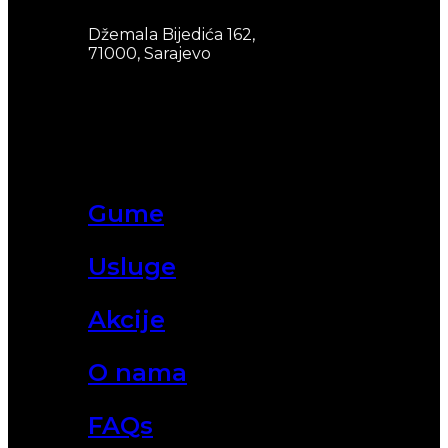
Džemala Bijedića 162,
71000, Sarajevo
Gume
Usluge
Akcije
O nama
FAQs