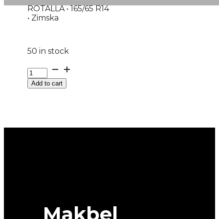
ROTALLA • 165/65 R14
• Zimska
50 in stock
G165/65R14
79T
Add to cart
SETULA
W-
RACE
S130
ROTALLA
quantity
Makbel