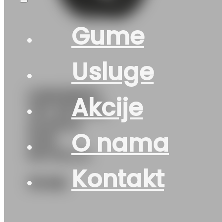
Gume
Usluge
G165/65R14
Akcije
79T SETULA
W-RACE
O nama
S130
ROTALLA
Kontakt
76
KM