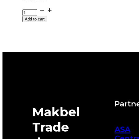
G16X6-
8)150/75-
Add to cart
8
SC20
S
4,33R-
8
BEZ
OBR
CONTINENTAL
quantity
Partne
Makbel
Trade
ASA
Centra