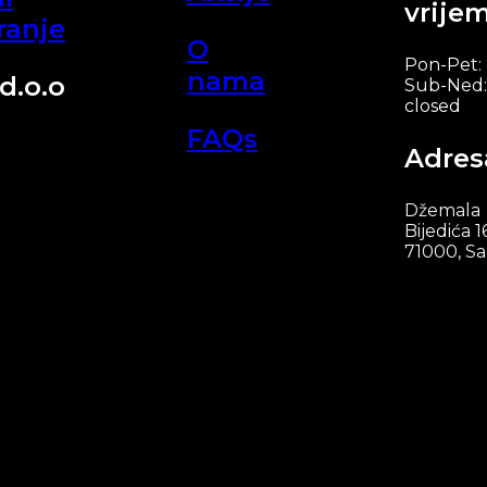
vrije
ranje
O
Pon-Pet:
nama
d.o.o
Sub-Ned:
closed
FAQs
Adres
Džemala
Bijedića 1
71000, Sa