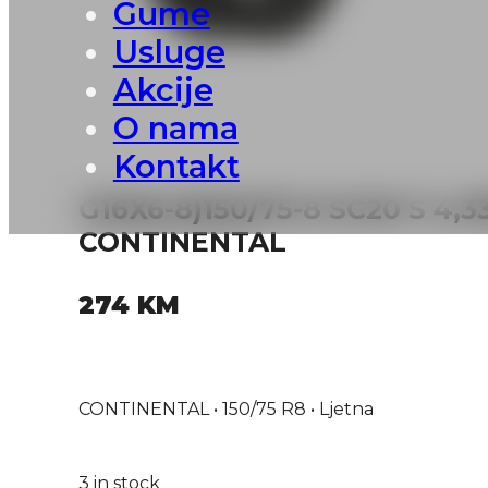
Gume
Usluge
Akcije
O nama
Kontakt
G16X6-8)150/75-8 SC20 S 4,
CONTINENTAL
274
KM
CONTINENTAL • 150/75 R8 • Ljetna
3 in stock