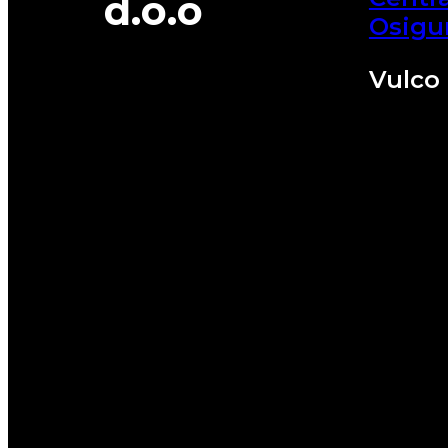
d.o.o
Osigu
Vulco 