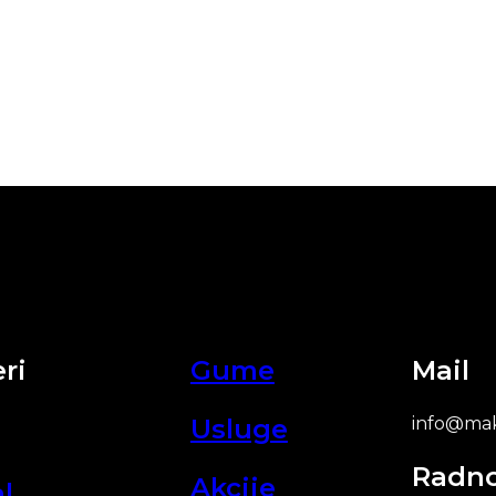
ri
Gume
Mail
Usluge
info@mak
Radn
Akcije
l