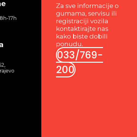
me
Za sve informacije o
gumama, servisu ili
 8h-17h
registraciji vozila
kontaktirajte nas
kako biste dobili
a
ponudu.
033/769-
62,
200
rajevo