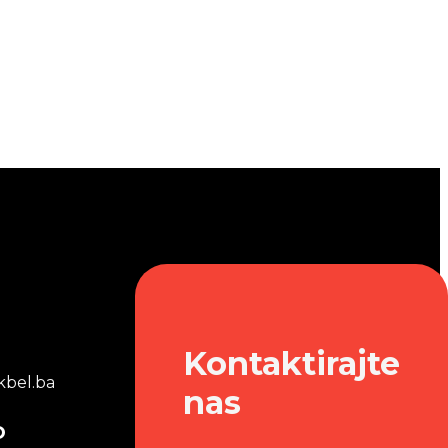
Kontaktirajte
bel.ba
nas
o