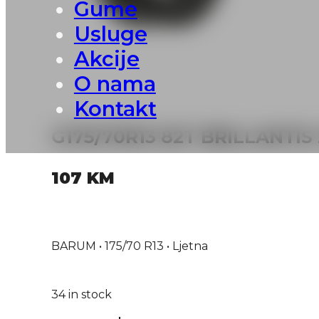
Gume
Usluge
Akcije
O nama
Kontakt
G175/70R13 82T BRILLANTIS
107
KM
BARUM • 175/70 R13 • Ljetna
34 in stock
G175/70R13