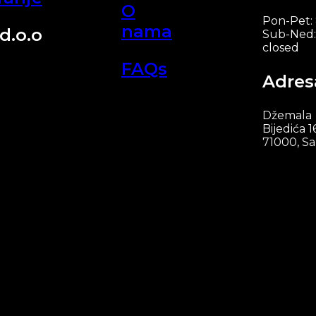
O
Pon-Pet:
nama
d.o.o
Sub-Ned:
closed
FAQs
Adres
Džemala
Bijedića 1
71000, Sa