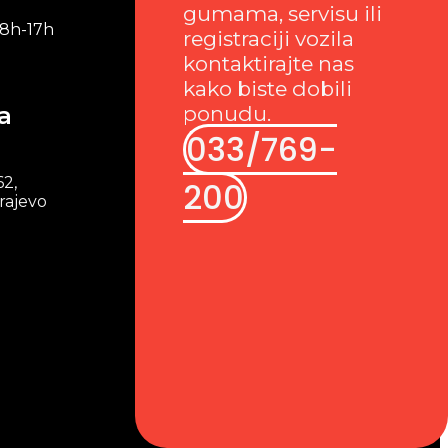
gumama, servisu ili
 8h-17h
registraciji vozila
kontaktirajte nas
kako biste dobili
a
ponudu.
033/769-
62,
200
rajevo