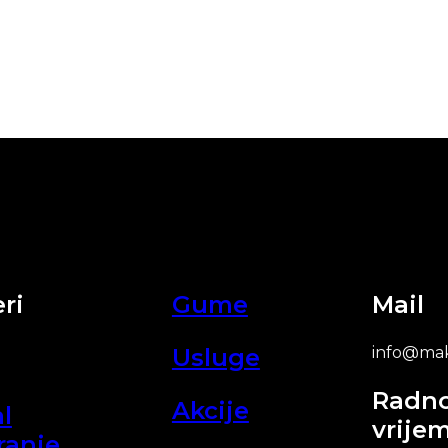
ri
Gume
Mail
Usluge
info@mak
Radn
Akcije
l
vrije
ranje