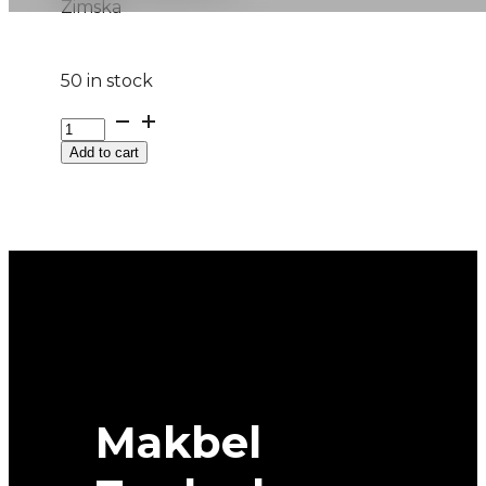
Zimska
50 in stock
G185/60R15
88T
Add to cart
XL
POLARIS
6
BARUM
EVc
quantity
Makbel