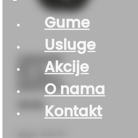
Gume
Usluge
G185/60R15
Akcije
88T XL
POLARIS 6
O nama
BARUM EVc
125
KM
Kontakt
BARUM • 185/60 R15 •