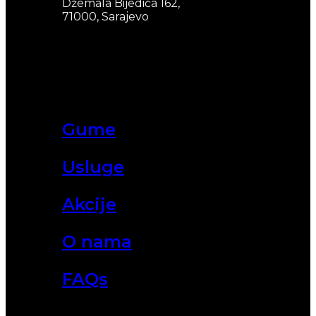
Džemala Bijedića 162,
71000, Sarajevo
Gume
Usluge
Akcije
O nama
FAQs