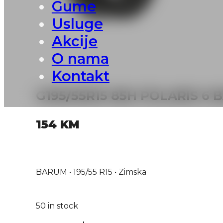
Gume
Usluge
Akcije
O nama
Kontakt
G195/55R15 85H POLARIS 6
154
KM
BARUM • 195/55 R15 • Zimska
50 in stock
G195/55R15