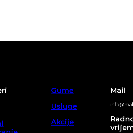
ri
Gume
Mail
Usluge
info@mak
Radn
Akcije
l
vrije
ranje