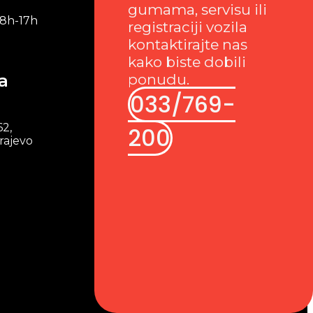
gumama, servisu ili
 8h-17h
registraciji vozila
kontaktirajte nas
kako biste dobili
a
ponudu.
033/769-
62,
200
rajevo