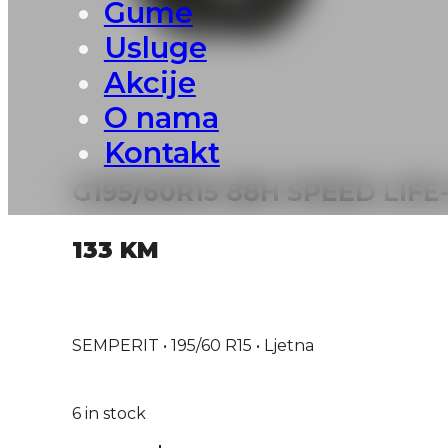
Gume
Usluge
Akcije
O nama
Kontakt
G195/60R15 88H SPEED LIFE
133
KM
SEMPERIT • 195/60 R15 • Ljetna
6 in stock
G195/60R15