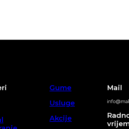
ri
Gume
Mail
Usluge
info@mak
Radn
Akcije
l
vrije
ranje