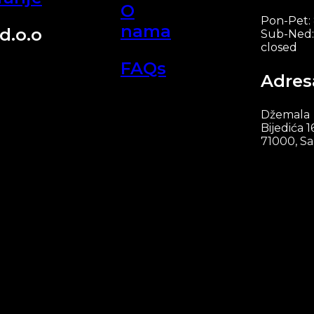
O
Pon-Pet:
nama
d.o.o
Sub-Ned:
closed
FAQs
Adres
Džemala
Bijedića 1
71000, Sa