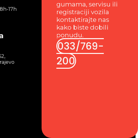
gumama, servisu ili
 8h-17h
registraciji vozila
kontaktirajte nas
kako biste dobili
a
ponudu.
033/769-
62,
200
rajevo