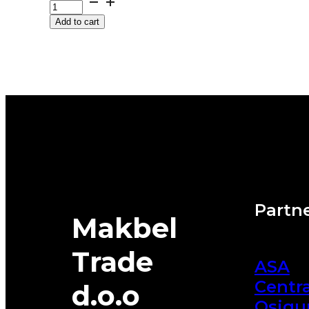
88H
Add to cart
SPEED
LIFE-
3
SEMPERIT
EVc
quantity
Partne
Makbel
Trade
ASA
Centra
d.o.o
Osigu