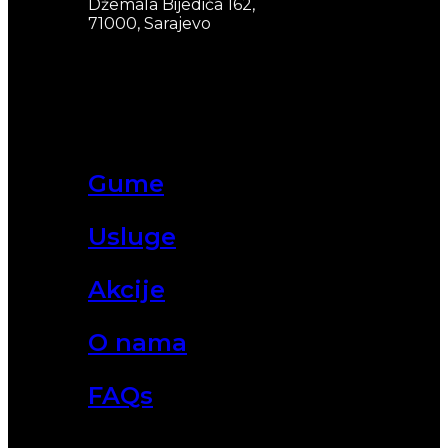
Džemala Bijedića 162,
71000, Sarajevo
Gume
Usluge
Akcije
O nama
FAQs