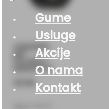
Gume
Usluge
G195/60R15
Akcije
88T
POLARIS-5
O nama
BARUM M+S
127
KM
Kontakt
BARUM • 195/60 R15 •