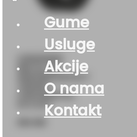
Gume
Usluge
G195/60R18
Akcije
96H XL FR
WINTERCONTACT
O nama
TS870P
CONTINENTAL
M+S EVc
Kontakt
394
KM