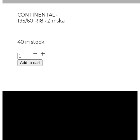
CONTINENTAL •
195/60 R18 • Zimska
40 in stock
G195/60R18
96H
Add to cart
XL
FR
WINTERCONTACT
TS870P
CONTINENTAL
M+S
EVc
quantity