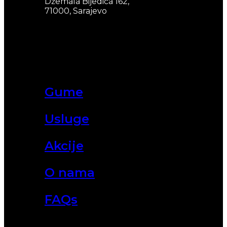
Džemala Bijedića 162,
71000, Sarajevo
Gume
Usluge
Akcije
O nama
FAQs