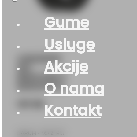
Gume
Usluge
G195/65R15
Akcije
91H
BRAVURIS 6
O nama
BARUM EVc
107
KM
Kontakt
BARUM • 195/65 R15 •