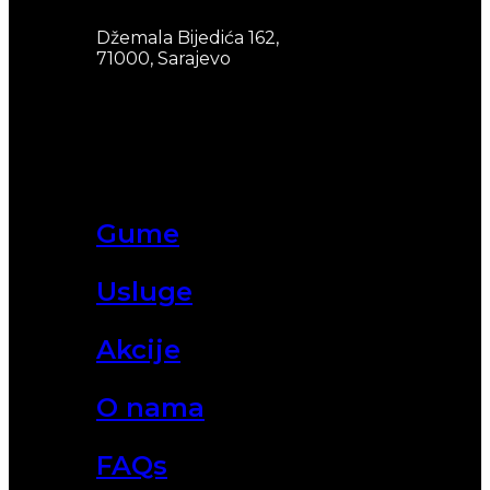
Džemala Bijedića 162,
71000, Sarajevo
Gume
Usluge
Akcije
O nama
FAQs