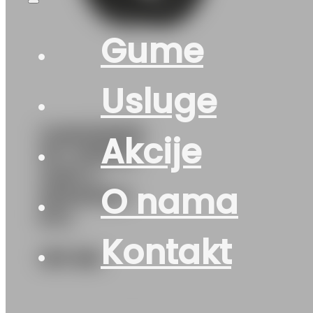
Gume
Usluge
G205/55R16
Akcije
91T SPEED-
GRIP 5
O nama
SEMPERIT
EVc
Kontakt
167
KM