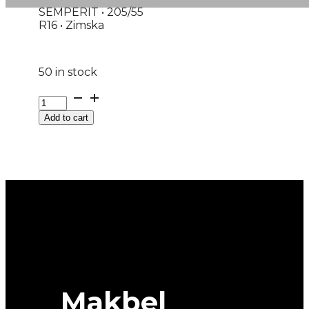
SEMPERIT • 205/55
R16 • Zimska
50 in stock
G205/55R16
91T
Add to cart
SPEED-
GRIP
5
SEMPERIT
EVc
quantity
Makbel