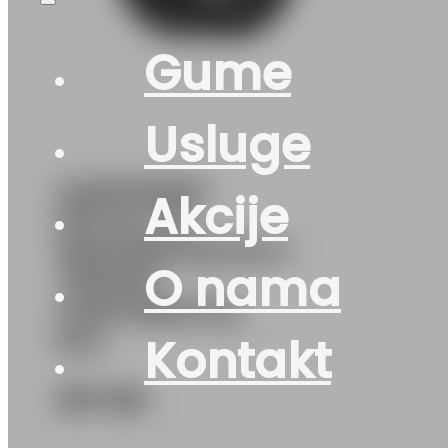
Gume
Usluge
G205/55R19
Akcije
97H XL FR
WINTERCONTACT
O nama
TS870P
CONTINENTAL
EVc
Kontakt
357
KM