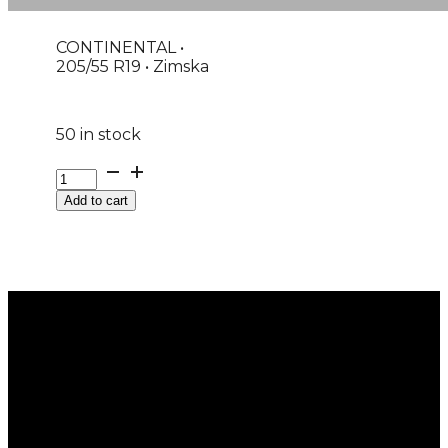
CONTINENTAL •
205/55 R19 • Zimska
50 in stock
G205/55R19
97H
Add to cart
XL
FR
WINTERCONTACT
TS870P
CONTINENTAL
EVc
quantity