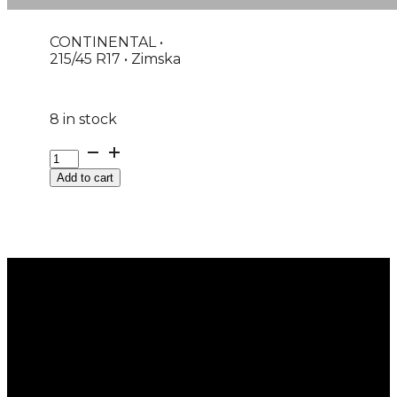
CONTINENTAL •
215/45 R17 • Zimska
8 in stock
G215/45R17
91H
Add to cart
XL
FR
WINTERCONTACT
TS870
CONTINENTAL
M+S
EVc
quantity