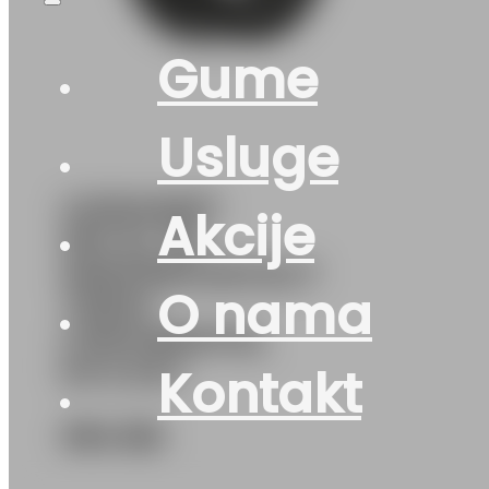
Gume
Usluge
G215/45R17
Akcije
91H XL FR
WINTERCONTACT
O nama
TS870
CONTINENTAL
M+S EVc
Kontakt
394
KM