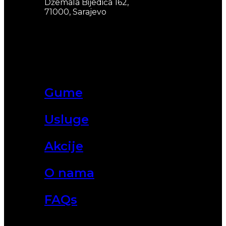
Džemala Bijedića 162,
71000, Sarajevo
Gume
Usluge
Akcije
O nama
FAQs