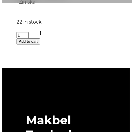
• Zimska
22 in stock
G215/55R16
97H
Add to cart
XL
ICE-
PLUS
S210
ROTALLA
quantity
Makbel