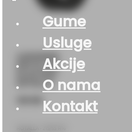
Gume
Usluge
G215/55R16
Akcije
97H XL ICE-
PLUS S210
O nama
ROTALLA
126
KM
Kontakt
ROTALLA • 215/55 R16