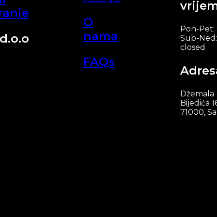
vrije
ranje
O
Pon-Pet:
nama
d.o.o
Sub-Ned:
closed
FAQs
Adres
Džemala
Bijedića 1
71000, Sa