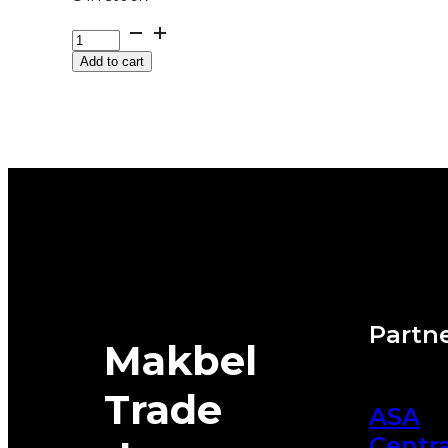
G215/55R16
97H
Add to cart
XL
SPEED
GRIP-
5
SEMPERIT
M+S
EVc
quantity
Partne
Makbel
Trade
ASA
Centra