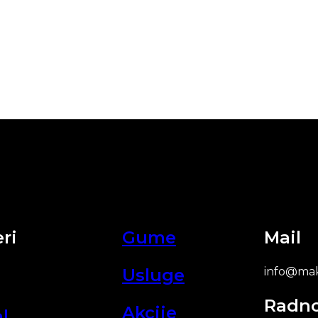
ri
Gume
Mail
Usluge
info@mak
Radn
Akcije
l