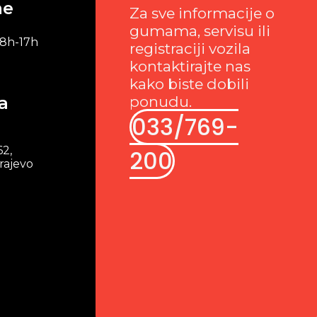
me
Za sve informacije o
gumama, servisu ili
 8h-17h
registraciji vozila
kontaktirajte nas
kako biste dobili
a
ponudu.
033/769-
62,
200
rajevo