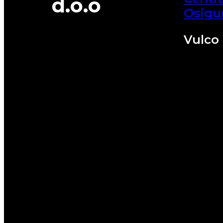
d.o.o
Osigu
Vulco 