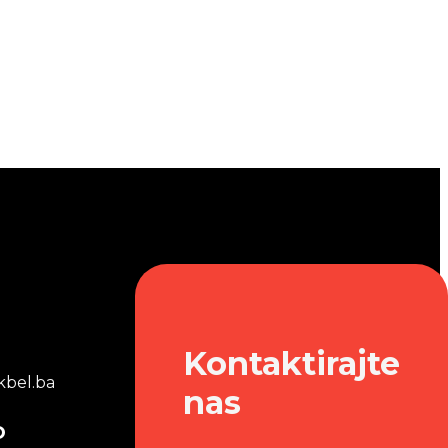
Kontaktirajte
bel.ba
nas
o