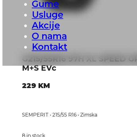
Gume
Usluge
Akcije
O nama
Kontakt
G215/55R16 97H XL SPEED G
M+S EVc
229
KM
SEMPERIT • 215/55 R16 • Zimska
8 in stock