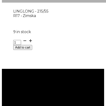
LINGLONG • 215/55
R17 • Zimska
9 in stock
G215/55R17
98V
Add to cart
GRIP
MASTER
WINTER
LINGLONG
M+S
quantity