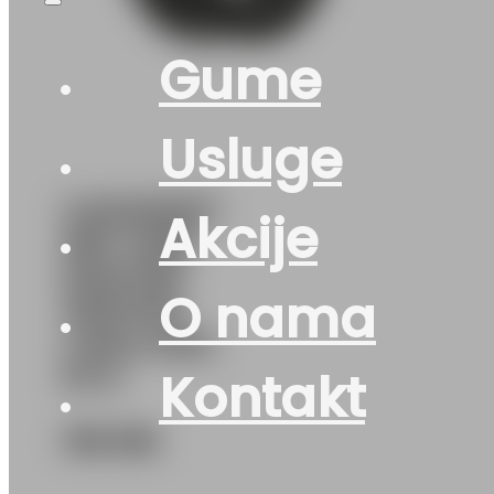
Gume
Usluge
G215/55R17
Akcije
98V GRIP
MASTER
O nama
WINTER
LINGLONG
M+S
Kontakt
136
KM