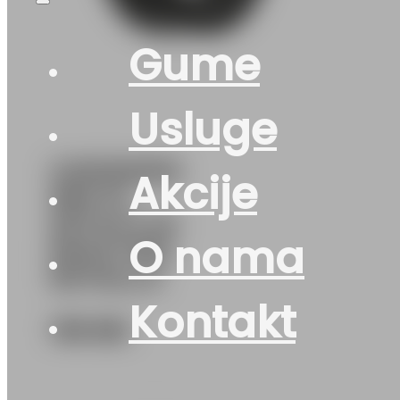
Gume
Usluge
G215/60R16
Akcije
99H XL
SETULA W-
O nama
RACE S130
ROTALLA
Kontakt
136
KM