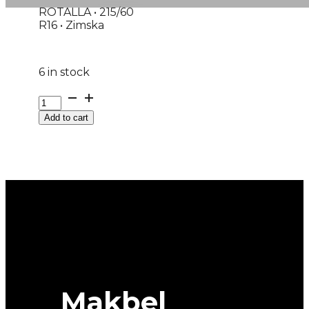
ROTALLA • 215/60
R16 • Zimska
6 in stock
G215/60R16
99H
Add to cart
XL
SETULA
W-
RACE
S130
ROTALLA
quantity
Makbel