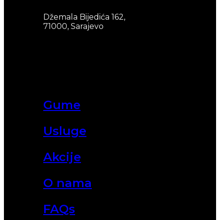
Džemala Bijedića 162,
71000, Sarajevo
Gume
Usluge
Akcije
O nama
FAQs