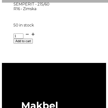
SEMPERIT • 215/60
R16 • Zimska
50 in stock
G215/60R16
99H
Add to cart
XL
SPEED-
GRIP
5
SEMPERIT
EVc
quantity
Makbel