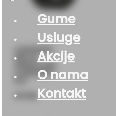
Gume
Usluge
G215/60R16
Akcije
99H XL
SPEED-GRIP
O nama
5 SEMPERIT
EVc
Kontakt
217
KM