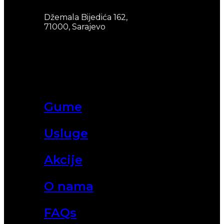
Džemala Bijedića 162,
71000, Sarajevo
Gume
Usluge
Akcije
O nama
FAQs