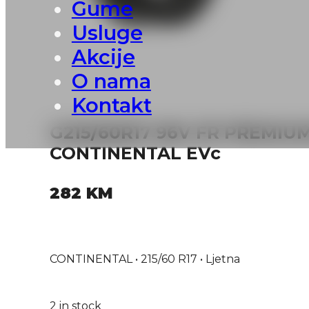
Gume
Usluge
Akcije
O nama
Kontakt
G215/60R17 96V FR PREMI
CONTINENTAL EVc
282
KM
CONTINENTAL • 215/60 R17 • Ljetna
2 in stock