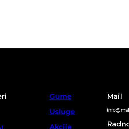
ri
Gume
Mail
Usluge
info@mak
Radn
Akcije
l