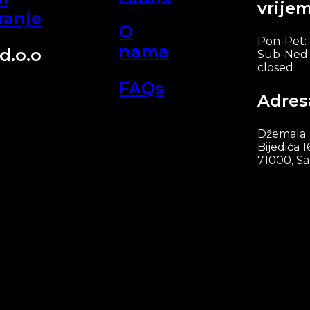
vrije
ranje
O
Pon-Pet:
nama
d.o.o
Sub-Ned:
closed
FAQs
Adres
Džemala
Bijedića 1
71000, Sa