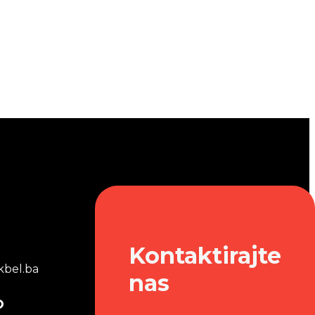
Kontaktirajte
bel.ba
nas
o