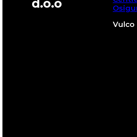
d.o.o
Osigu
Vulco 