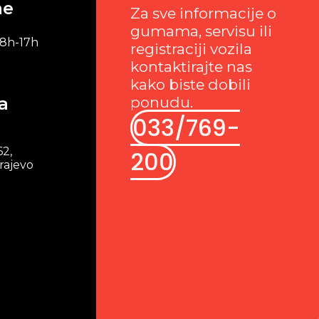
me
Za sve informacije o
gumama, servisu ili
 8h-17h
registraciji vozila
kontaktirajte nas
kako biste dobili
a
ponudu.
033/769-
62,
200
rajevo