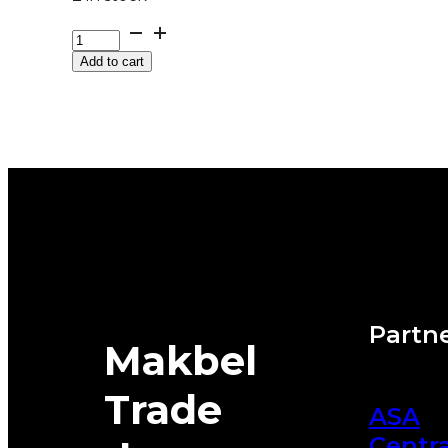
G215/60R17
96V
Add to cart
FR
PREMIUMCONTACT
7
CONTINENTAL
EVc
quantity
Partne
Makbel
Trade
ASA
Centra